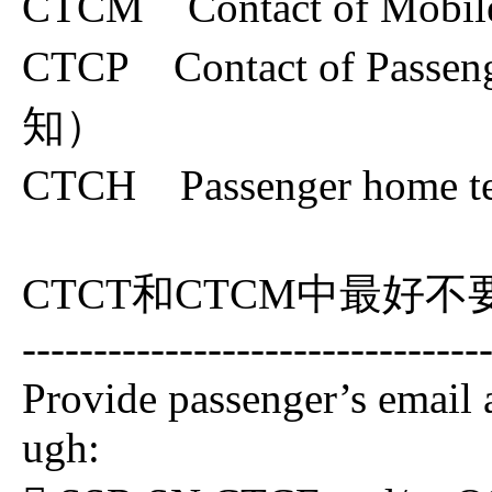
CTCM Contact of M
CTCP Contact of P
知）
CTCH Passenger home
CTCT和CTCM中最好
--------------------------------
Provide passenger’s email 
ugh: