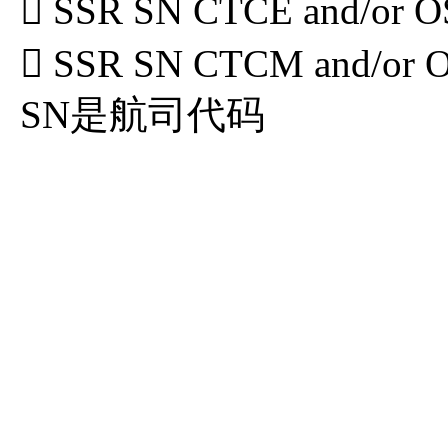
 SSR SN CTCE and/or 
 SSR SN CTCM and/or
SN是航司代码