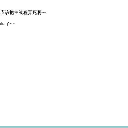
不应该把主线程弄死啊~~
ka了~~