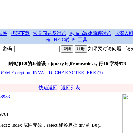
转换
|
代码下载
|
常见问题及讨论
|
Python游戏编程讨论
|
《深入解
程
|
HEIC转JPG工具
密码:
如果要讨论问题，请
[转帖]IE9的Js错误：jquery.bgiframe.min.js, 行10 字符978
 : DOM Exception: INVALID_CHARACTER_ERR (5)
快速返回
返回列表
388983
 978)
 select z-index 属性无效，select 标签遮挡 div 的 Bug。