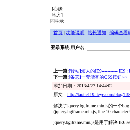
[心缘
地方]
同学录
首页
|
功能说明
|
站长通知
|
编码查看
登录系统
:用户名:
上一篇:
[转帖]烦人的IE9----------- IE9
下一篇:
[备忘]一套漂亮的CSS按钮~~
添加日期：2013/4/27 14:44:02
原文：
http://taotie119.iteye.com/blog/1
解决了jquery.bgiframe.min.js的一个bug
(jquery.bgiframe.min.js, line 10 character
jquery.bgiframe.min.js是用于解决 IE6