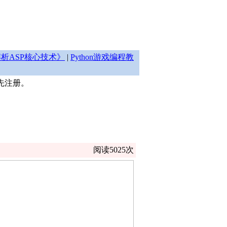
析ASP核心技术》
|
Python游戏编程教
先注册。
阅读5025次