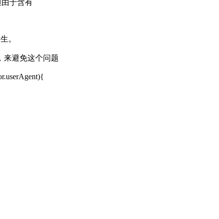
但由于含有
发生。
，来避免这个问题
tor.userAgent){