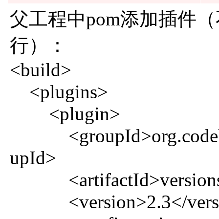
父工程中pom添加插件
行）：
<build>
<plugins>
<plugin>
<groupId>org.codeha
upId>
<artifactId>versions-m
<version>2.3</vers