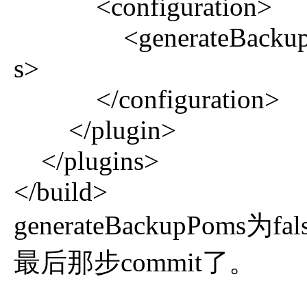
<configuration>
<generateBackupPoms
s>
</configuration>
</plugin>
</plugins>
</build>
generateBackupPom
最后那步commit了。